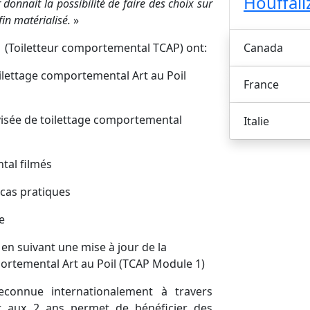
Houffali
onnait la possibilité de faire des choix sur
fin matérialisé.
»
Canada
P" (Toiletteur comportemental TCAP) ont:
oilettage comportemental Art au Poil
France
visée de toilettage comportemental
Italie
tal filmés
 cas pratiques
e
 en suivant une mise à jour de la
ortemental Art au Poil (TCAP Module 1)
connue internationalement à travers
nt aux 2 ans permet de bénéficier des