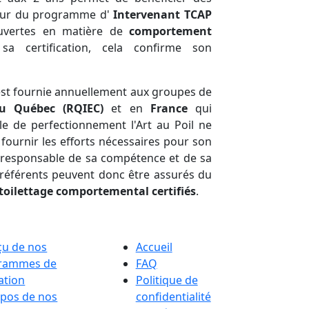
jour du programme d'
Intervenant TCAP
ouvertes en matière de
comportement
 sa certification, cela confirme son
st fournie annuellement aux groupes de
du Québec (RQIEC)
et en
France
qui
ole de perfectionnement l'Art au Poil ne
fournir les efforts nécessaires pour son
t responsable de sa compétence et de sa
s référents peuvent donc être assurés du
toilettage comportemental certifiés
.
çu de nos
Accueil
rammes de
FAQ
ation
Politique de
opos de nos
confidentialité