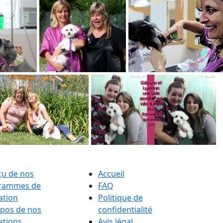
çu de nos
Accueil
rammes de
FAQ
ation
Politique de
opos de nos
confidentialité
ations
Avis légal