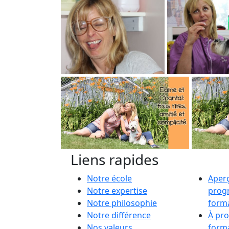
Liens rapides
Notre école
Aper
Notre expertise
prog
Notre philosophie
form
Notre différence
À pr
Nos valeurs
form