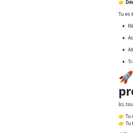
👉
Dém
Tu es 
Ré
Ad
Al
Tr

pr
Ici, to
👉 Tu 
👉 Tu