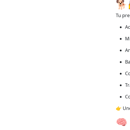
🐕
Tu pre
Ac
Mi
An
Ba
Co
Tr
Co
👉 Une
🧠