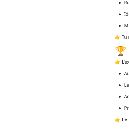
Re
Id
Me
👉 Tu 
🏆
👉 L’e
Au
Le
Ad
Pr
👉
Le 