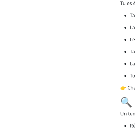
Tu es 
T
L
L
T
L
T
👉 Ch
🔍
Un tem
Ré