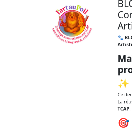
BLO
Com
Art
🐾
BLO
Artist
Maî
pr
✨
Ce der
La réu
TCAP
.
🎯