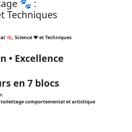
tage 🐾 :
et Techniques
l 🧠, Science ❤️ et Techniques
on • Excellence
rs en 7 blocs
e.
en toilettage comportemental et artistique