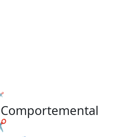
✂️
 : Comportemental
✂️