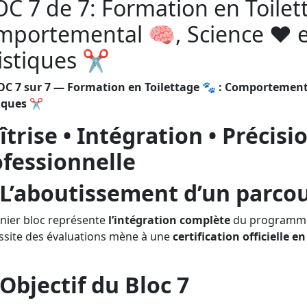
C 7 de 7: Formation en Toilet
portemental 🧠, Science ❤️ 
istiques ✂️
C 7 sur 7 — Formation en Toilettage 🐾 : Comportementa
iques ✂️
trise • Intégration • Précisi
ofessionnelle
L’aboutissement d’un parcou
nier bloc représente
l’intégration complète
du programm
ssite des évaluations mène à une
certification officielle 
Objectif du Bloc 7