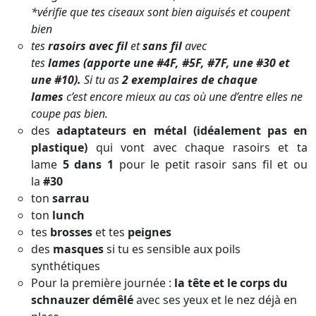
*vérifie que tes ciseaux sont bien aiguisés et coupent
bien
tes
r
asoirs avec fil
et
sans fil
avec
tes
lames
(apporte une #4F, #5F, #7F, une #30 et
une #10).
Si tu as
2
exemplaires de chaque
lames
c’est encore mieux au cas où une d’entre elles ne
coupe pas bien.
des
adaptateurs en métal (idéalement pas en
plastique)
qui vont avec chaque rasoirs et ta
lame
5 dans 1
pour le petit rasoir sans fil
et ou
la
#30
ton
sarrau
ton
lunch
tes
brosses
et tes
peignes
des
masques
si tu es sensible aux poils
synthétiques
Pour la première journée :
la tête et le corps du
schnauzer démêlé
avec ses yeux et le nez déjà en