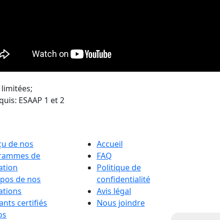
 limitées;
quis: ESAAP 1 et 2
çu de nos
Accueil
rammes de
FAQ
ation
Politique de
opos de nos
confidentialité
ations
Avis légal
ants certifiés
Nous joindre
os