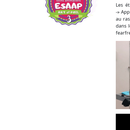
Les é
-»
App
au ras
dans l
fearfr