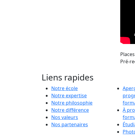
Places
Pré-re
Liens rapides
Notre école
Aper
Notre expertise
prog
Notre philosophie
form
Notre différence
À pr
Nos valeurs
form
Nos partenaires
Étudi
Phot