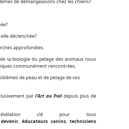
lèmes
de
démangeaisons
chez les chiens?
née
?
-elle
déclenchée
?
herches approfondies.
de la
biologie
du pelage des animaux nous
iques
communément rencontrées.
roblèmes
de peau et de pelage de vos
lusivement
par
l'Art au Poil
depuis plus de
révélation clé
pour tous
 devenir
,
éducateurs
canins
,
techniciens