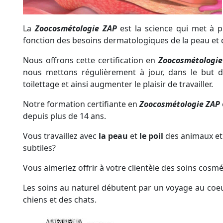
La
Zoocosmétologie ZAP
est la
science
qui met à pr
fonction des
besoins dermatologiques
de la
peau
et
Nous offrons cette
certification
en
Zoocosmétologie
nous mettons régulièrement
à jour, dans le but
toilettage et ainsi augmenter le
plaisir
de travailler.
Notre formation
certifiante
en
Zoocosmétologie ZAP
depuis plus de 14 ans.
Vous travaillez avec
la
peau
et
le
poil
des animaux et
subtiles?
Vous aimeriez offrir à votre
clientèle
des soins cosmé
Les soins
au naturel
débutent par un
voyage
au coeu
chiens et des chats.