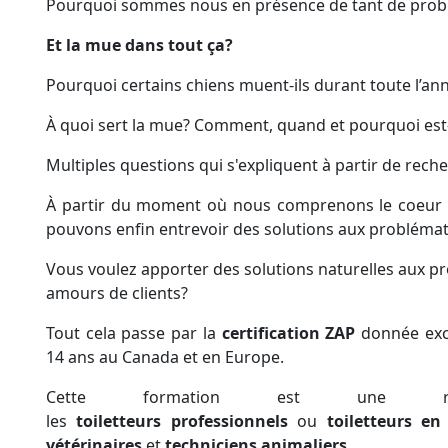
Pourquoi sommes nous en présence de tant de
prob
Et la mue dans tout ça?
Pourquoi certains chiens
muent-ils
durant
toute l’an
À quoi sert la
mue
?
Comment
,
quand
et
pourquoi
est
Multiples questions qui s'expliquent à partir de rec
À partir du moment où nous comprenons le coeur 
pouvons enfin entrevoir des
solutions
aux
problémat
Vous voulez apporter des
solutions naturelles aux
p
amours de clients?
Tout cela passe par la
certification ZAP
donnée
exc
14 ans au Canada et en Europe.
Cette formation est une
les
toiletteurs
professionnels
ou
toiletteurs
en
vétérinaires
et
techniciens
animaliers
.